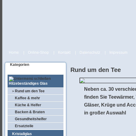
Home
|
Online-Shop
|
Kontakt
|
Datenschutz
|
Impressum
Kategorien
Rund um den Tee
Hitzebeständiges Glas
Neben ca. 30 verschi
Rund um den Tee
>
finden Sie Teewärmer,
Kaffee & mehr
Gläser, Krüge und Acc
Küche & Helfer
Backen & Braten
in großer Auswahl
Gesundheitshelfer
Ersatzteile
Kristallglas