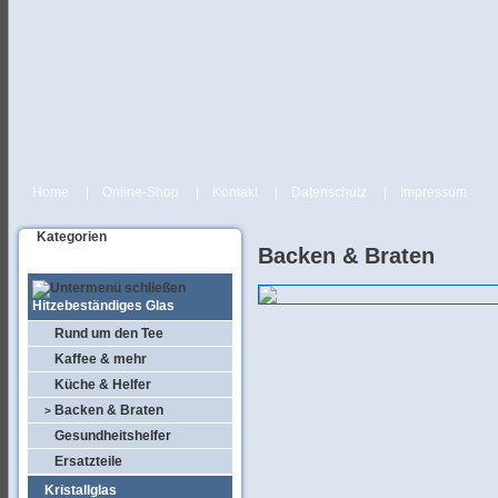
Home
|
Online-Shop
|
Kontakt
|
Datenschutz
|
Impressum
Kategorien
Backen & Braten
Hitzebeständiges Glas
Rund um den Tee
Kaffee & mehr
Küche & Helfer
Backen & Braten
>
Gesundheitshelfer
Ersatzteile
Kristallglas