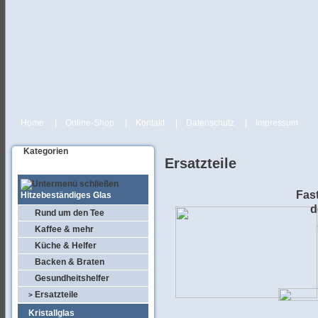
Home
|
Online-Shop
|
Kontakt
|
Datenschutz
|
Impressum
Kategorien
Ersatzteile
Fast
Hitzebeständiges Glas
d
Rund um den Tee
Kaffee & mehr
Küche & Helfer
Backen & Braten
Gesundheitshelfer
Ersatzteile
>
Kristallglas