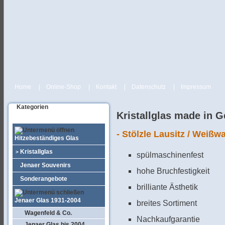
Home
|
Online-Shop
|
Kontakt
|
Datenschutz
|
Impressum
Kategorien
Kristallglas made in 
- Stölzle Lausitz / Weißw
Hitzebeständiges Glas
Kristallglas
>
spülmaschinenfest
Jenaer Souvenirs
hohe Bruchfestigkeit
Sonderangebote
brilliante Ästhetik
Jenaer Glas 1931-2004
breites Sortiment
Wagenfeld & Co.
Nachkaufgarantie
Jenaer Glas bis 2004