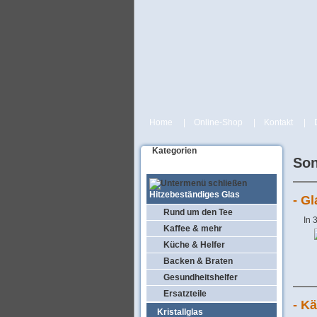
Home
|
Online-Shop
|
Kontakt
|
Kategorien
Son
Hitzebeständiges Glas
- G
Rund um den Tee
In 
Kaffee & mehr
Küche & Helfer
Backen & Braten
Gesundheitshelfer
Ersatzteile
- K
Kristallglas