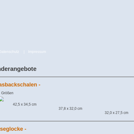
Datenschutz
|
Impressum
derangebote
lasbackschalen -
3 Größen
42,5 x 34,5 cm
37,8 x 32,0 cm
32,0 x 27,5 cm
äseglocke -