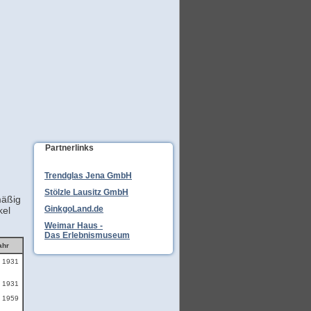
Partnerlinks
Trendglas Jena GmbH
Stölzle Lausitz GmbH
mäßig
GinkgoLand.de
kel
Weimar Haus -
Das Erlebnismuseum
ahr
1931
1931
1959