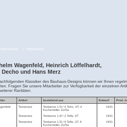
Datenschutz
|
Impressum
helm Wagenfeld, Heinrich Löffelhardt,
e Decho und Hans Merz
nachfolgenden Klassiker des Bauhaus-Designs können wir Ihnen regel
ten. Fragen Sie unsere Mitarbeiter zur Verfügbarkeit der einzelnen Arti
eiterer Raritäten.
lter
Artikel
bestehend aus
Entwurf
Prod.-J
genfeld
Teeservice
Teekanne 1,5l / 4 Teho, UT, 4
1931
Kuchenteller, Zu/Sa
Teeservice
Teekanne 1,0l / 2 Tefla, UT
1931
Teeservice
Teekanne 1,5l / 6 Tefla, UT, 6
1931
Kuchenteller, Zu/Sa