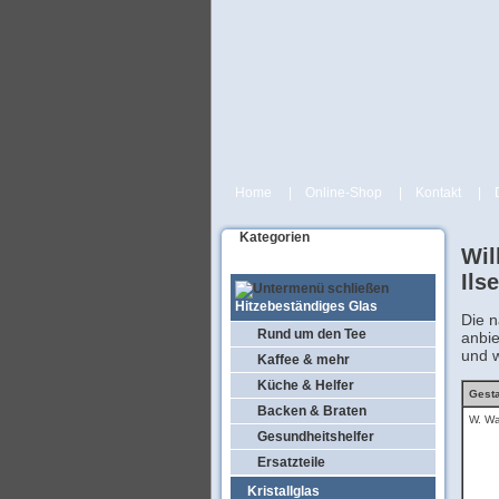
Home
|
Online-Shop
|
Kontakt
|
Kategorien
Wil
Ils
Hitzebeständiges Glas
Die 
Rund um den Tee
anbie
und w
Kaffee & mehr
Küche & Helfer
Gesta
Backen & Braten
W. Wa
Gesundheitshelfer
Ersatzteile
Kristallglas