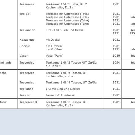
Teeservice
Teekanne 1,5l / 2 Teho, UT, 2
1931
Kuchenteller, Zu/Sa
Tee-Set
Teetasse mit Untertasse (Tefla)
1931
Teetasse mit Untertasse (Tefla)
1931
ab
Teetasse mit Untertasse (Teho)
1931
Teetasse mit Untertasse (Teho)
1931
ab
Teekannen
0,5l - 1,5l / Sieb und Deckel
1931
bi
1931
195
Kakaokrug
mit Deckel
1931
Sociere
div. Größen
1931
div. Größen
1931
ab
Vasen
Vase "Paris"
1936
bi
felhardt
Teeservice
Teekanne 1,0l / 2 Tassen /UT, Zu/Sa
1954
bi
auf Tablett
Decho
Teeservice
Teekanne 1,0l / 6 Tassen, UT,
1931
Kuchenteller, Zu/Sa
Teeservice
Teekanne 1,0l / 4 Tassen, UT, Zu/Sa
1931
Teekanne
1,0l mit Sieb und Deckel
1931
Tee-Set
Tasse mit Untertasse
1931
 Merz
Teeservice II
Teekanne 1,0l / 6 Tassen, UT,
1981
bi
Kuchenteller, Zu/Sa