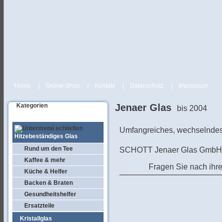
Home
|
Online-Shop
|
Kontakt
|
Datenschutz
|
Impressum
Kategorien
Jenaer Glas
bis 2004
Umfangreiches, wechselndes 
Hitzebeständiges Glas
Rund um den Tee
SCHOTT Jenaer Glas GmbH 
Kaffee & mehr
Fragen Sie nach ihre
Küche & Helfer
Backen & Braten
Gesundheitshelfer
Ersatzteile
Kristallglas