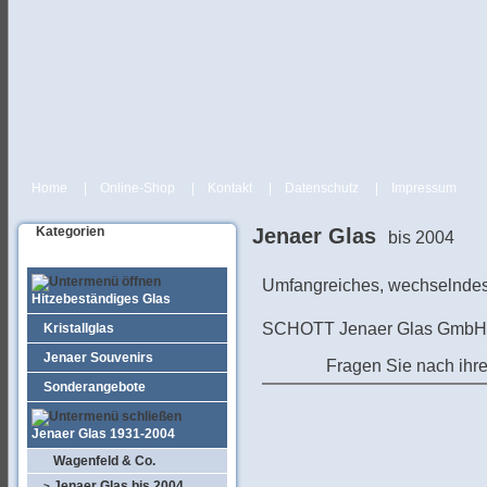
Home
|
Online-Shop
|
Kontakt
|
Datenschutz
|
Impressum
Kategorien
Jenaer Glas
bis 2004
Umfangreiches, wechselndes 
Hitzebeständiges Glas
SCHOTT Jenaer Glas GmbH 
Kristallglas
Jenaer Souvenirs
Fragen Sie nach ihre
Sonderangebote
Jenaer Glas 1931-2004
Wagenfeld & Co.
Jenaer Glas bis 2004
>