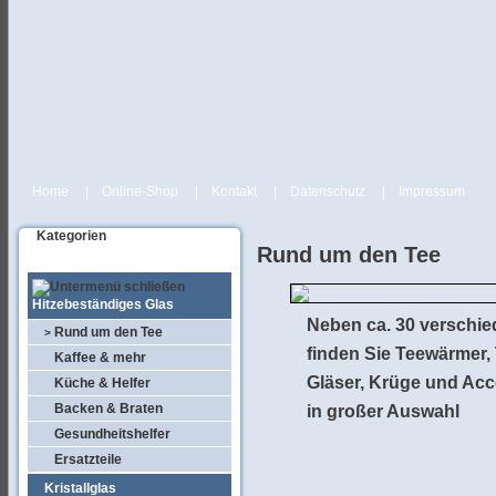
Home
|
Online-Shop
|
Kontakt
|
Datenschutz
|
Impressum
Kategorien
Rund um den Tee
Hitzebeständiges Glas
Neben ca. 30 verschi
Rund um den Tee
>
finden Sie Teewärmer,
Kaffee & mehr
Gläser, Krüge und Acc
Küche & Helfer
Backen & Braten
in großer Auswahl
Gesundheitshelfer
Ersatzteile
Kristallglas